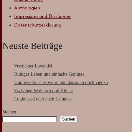
Karin Braun
zu
Verrückter Lavendel
August 7, 2026
*gg* Danke dem zweiten Gesetz der Thermodynamik wird
es ja nicht ordentlich bleiben. 'Man muss dem Chais nur eine
Chance…
Karin Braun
zu
Ruhiges Leben und einfache Genüsse
August 7, 2026
Sie waren es und nächste Woche gibt es so etwas noch
einmal. Alles Liebe
Birgit
zu
Verrückter Lavendel
August 6, 2026
diese pflanzen die sich nicht darum scheren welche
standortbedingungen sie benötigen tztz ich hab die letzten
tage früh morgens den…