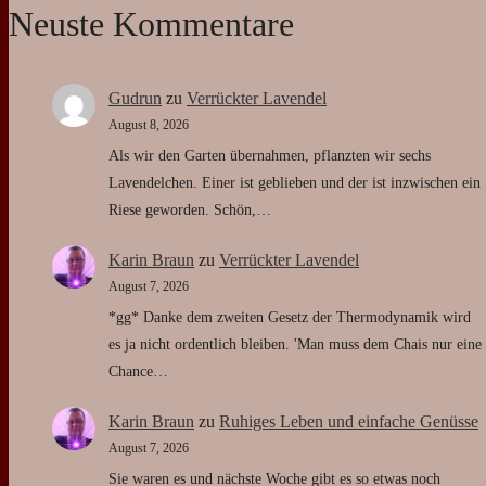
Birgit
zu
Ruhiges Leben und einfache Genüsse
August 6, 2026
die kartoffeln sehen sehr köstlich aus umarm
#autorinnenleben
Autorinnenleben
#Schneeglöckchen
Botanischer Garten
Brigid
Computer
Brotbacken
Curry
Frühling
Frieden
Dagaz
Daily Stuff
Desaster
Einkaufen
Frühlingsfreuden
Fülle
Herbst
Holz
Imbolc
Insektenhotel
Isabel Lange
Kunst
Moorteichwiese
Laptop
Müde
Schreiben
Rumfortküche
Neues Projekt
Paprika-Nuss-Aufstrich
Scrivener
Spazierengehen
Schützenpark
Sellerie
Strande
Tageskarte
Tagebuch schreiben
Tee
Technische Verwicklungen
Tintero
Vigdis Hjorth
Wildwoodtarot
The green Woman
Themes erstellen