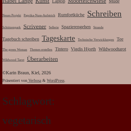
Gesundwerden
läuft
Karin
Braun
März
13,
2025
März
13,
2025
Ernährung
/
Mal