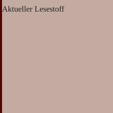
Aktueller Lesestoff
Seiten
Startseite
About
Eigene Werke
Anthologien
Impressum und Disclaimer
Datenschutzerklärung
Neuste Beiträge