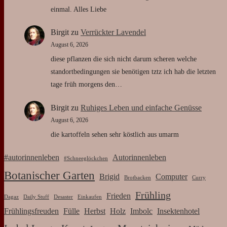
Überarbeiten
Wildwood Tarot
©Karin Braun, Kiel, 2026
Präsentiert von
Verbosa
&
WordPress
.
Schlagwort:
vegetarisch
Projekt