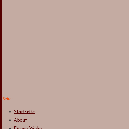
Verrückter Lavendel
Ruhiges Leben und einfache Genüsse
Und wieder ist es warm und das auch noch viel zu
Zwischen Wollkorb und Küche
Lughnasad oder auch Lammas
Suchen
Suchen
Neuste Kommentare
Gudrun
zu
Verrückter Lavendel
August 8, 2026
Als wir den Garten übernahmen, pflanzten wir sechs
Lavendelchen. Einer ist geblieben und der ist inzwischen ein
Riese geworden. Schön,…