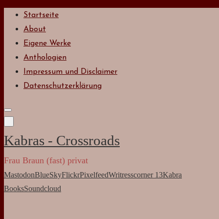
Zum
Startseite
Inhalt
About
springen
Eigene Werke
Anthologien
Impressum und Disclaimer
Datenschutzerklärung
Kabras - Crossroads
Frau Braun (fast) privat
Mastodon
BlueSky
Flickr
Pixelfeed
Writresscorner 13
Kabra
Books
Soundcloud